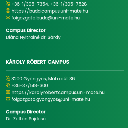
+36-1/305-7354, +36-1/305-7528
https://budaicampus.uni-mate.hu
foigazgato.buda@uni-mate.hu
Campus Director
Diána Nyitrainé dr. Sárdy
KÁROLY RÓBERT CAMPUS
3200 Gyöngyös, Mátrai út 36.
+36-37/518-300
https://karolyrobertcampus.uni-mate.hu
foigazgato.gyongyos@uni-mate.hu
Campus Director
Dr. Zoltán Bujdosó