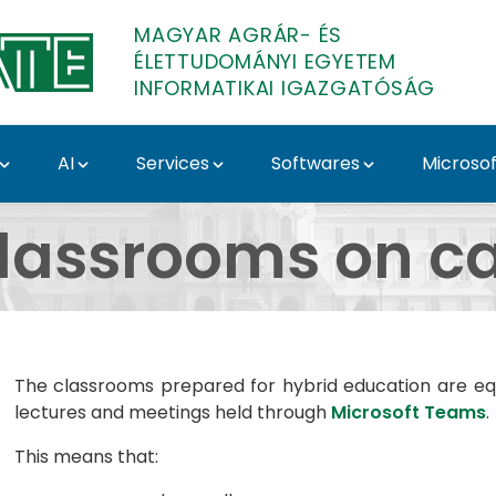
MAGYAR AGRÁR- ÉS
ÉLETTUDOMÁNYI EGYETEM
INFORMATIKAI IGAZGATÓSÁG
AI
Services
Softwares
Microsof
ampusokon - MATE IT 
classrooms on 
The classrooms prepared for hybrid education are eq
lectures and meetings held through
Microsoft Teams
.
This means that: