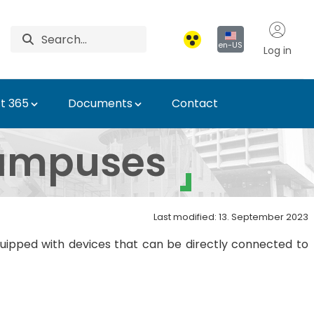
en-US
Log in
t 365
Documents
Contact
Department
campuses
Last modified: 13. September 2023
uipped with devices that can be directly connected to