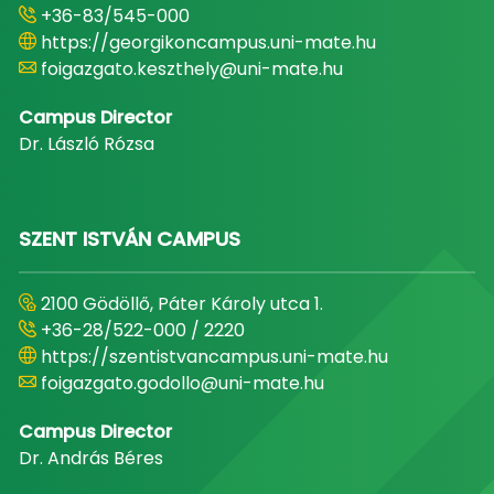
+36-83/545-000
https://georgikoncampus.uni-mate.hu
foigazgato.keszthely@uni-mate.hu
Campus Director
Dr. László Rózsa
SZENT ISTVÁN CAMPUS
2100 Gödöllő, Páter Károly utca 1.
+36-28/522-000 / 2220
https://szentistvancampus.uni-mate.hu
foigazgato.godollo@uni-mate.hu
Campus Director
Dr. András Béres