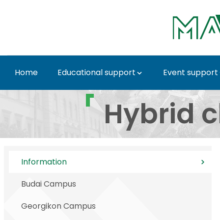
Skip to Main Content
Home
Educational support
Event support
Hibrid tantermek a c
Hybrid 
Information
Budai Campus
Georgikon Campus