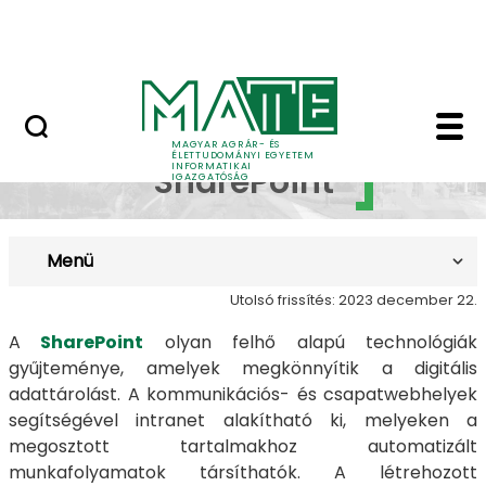
Dokumentumok
Ugrás a fő tartalomhoz
Kapcsolat
SharePoint - MATE Inf
Microsoft
MAGYAR AGRÁR- ÉS
ÉLETTUDOMÁNYI EGYETEM
INFORMATIKAI
SharePoint
IGAZGATÓSÁG
Menü
Utolsó frissítés: 2023 december 22.
A
SharePoint
olyan felhő alapú technológiák
gyűjteménye, amelyek megkönnyítik a digitális
adattárolást. A kommunikációs- és csapatwebhelyek
segítségével intranet alakítható ki, melyeken a
megosztott tartalmakhoz automatizált
munkafolyamatok társíthatók. A létrehozott