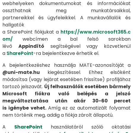
webhelyeken dokumentumokat és információkat
osszthatnak meg munkatársaikkal,
partnereikkel és ügyfeleikkel. A munkavállalók és
hallgatók
a SharePoint fiókjukat a
https://www.microsoft365.c
om/
webcímen a bal felső sarokban
lévő
Appindító
segítségével vagy közvetlenül
a
SharePoint
-ra bejelentkezve érhetik el.
A bejelentkezéshez használja MATE-azonosítóját a
@uni-mate.hu
kiegészítéssel. Ehhez elsőként
módosítsa (vagy lejárat esetében frissítse) profiljához
tartozó jelszavát.
Új felhasználók esetében bármely
Microsoft fiókra való belépés a jelszó
megváltoztatása után akár 30-60 percet
is igénybe vehet.
Amíg ez az automatizált folyamat
nem történik meg, addig a fiókja zárolt állapotú.
A
SharePoint
használatáról szóló oktatási