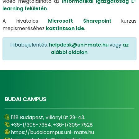
videó megtalálható az
Informatikai Igazgatóság E-
learning felületén
.
A hivatalos
Microsoft Sharepoint
kurzus
megismeréséhez
kattintson ide
.
Hibabejelentés:
helpdesk@uni-mate.hu
vagy
az
alábbi oldalon
.
BUDAI CAMPUS
1118 Budapest, Villányi út 29-43.
+36-1/305-7354, +36-1/305-7528
https://budaicampus.uni-mate.hu