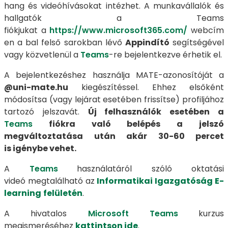
hang és videóhívásokat intézhet. A munkavállalók és
hallgatók a Teams
fiókjukat a
https://www.microsoft365.com/
webcím
en a bal felső sarokban lévő
Appindító
segítségével
vagy közvetlenül a
Teams
-re bejelentkezve érhetik el.
A bejelentkezéshez használja MATE-azonosítóját a
@uni-mate.hu
kiegészítéssel. Ehhez elsőként
módosítsa (vagy lejárat esetében frissítse) profiljához
tartozó jelszavát.
Új felhasználók esetében a
Teams
fiókra való belépés a jelszó
megváltoztatása után akár 30-60 percet
is igénybe vehet.
A
Teams
használatáról szóló oktatási
videó megtalálható az
Informatikai Igazgatóság E-
learning
felületén
.
A hivatalos
Microsoft Teams
kurzus
megismeréséhez
kattintson ide
.