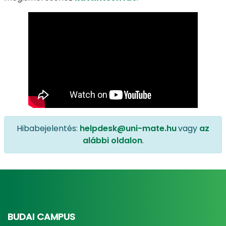
Hibabejelentés:
helpdesk@uni-mate.hu
vagy
az
alábbi oldalon
.
BUDAI CAMPUS