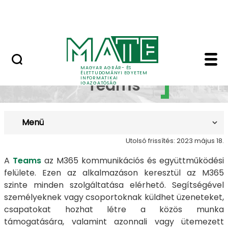
Dokumentumok
Ugrás a fő tartalomhoz
Kapcsolat
Microsoft Teams - MA
Microsoft
MAGYAR AGRÁR- ÉS
ÉLETTUDOMÁNYI EGYETEM
INFORMATIKAI
Teams
IGAZGATÓSÁG
Menü
Utolsó frissítés: 2023 május 18.
A
Teams
az M365 kommunikációs és együttműködési
felülete. Ezen az alkalmazáson keresztül az M365
szinte minden szolgáltatása elérhető. Segítségével
személyeknek vagy csoportoknak küldhet üzeneteket,
csapatokat hozhat létre a közös munka
támogatására, valamint azonnali vagy ütemezett