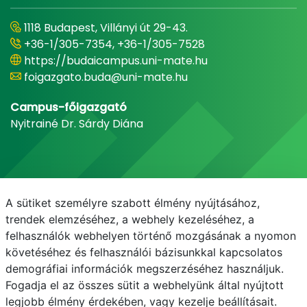
1118 Budapest, Villányi út 29-43.
+36-1/305-7354, +36-1/305-7528
https://budaicampus.uni-mate.hu
foigazgato.buda@uni-mate.hu
Campus-főigazgató
Nyitrainé Dr. Sárdy Diána
A sütiket személyre szabott élmény nyújtásához,
trendek elemzéséhez, a webhely kezeléséhez, a
felhasználók webhelyen történő mozgásának a nyomon
követéséhez és felhasználói bázisunkkal kapcsolatos
demográfiai információk megszerzéséhez használjuk.
E-mail
Telefonkönyv
Neptun
E-learning
Fogadja el az összes sütit a webhelyünk által nyújtott
legjobb élmény érdekében, vagy kezelje beállításait.