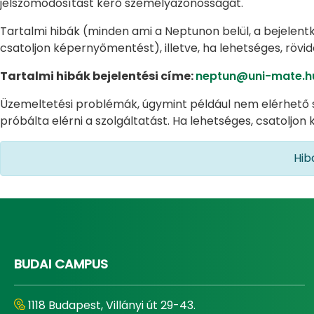
jelszómódosítást kérő személyazonosságát.
Tartalmi hibák (minden ami a Neptunon belül, a bejelentke
csatoljon képernyőmentést), illetve, ha lehetséges, rö
Tartalmi hibák bejelentési címe:
neptun@uni-mate.h
Üzemeltetési problémák, úgymint például nem elérhető s
próbálta elérni a szolgáltatást. Ha lehetséges, csatoljon
Hib
BUDAI CAMPUS
1118 Budapest, Villányi út 29-43.