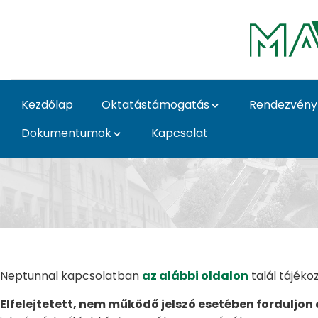
Ugrás a fő tartalomhoz
Kezdőlap
Oktatástámogatás
Rendezvény
Dokumentumok
Kapcsolat
Neptun - MATE Inform
Neptunnal kapcsolatban
az alábbi oldalon
talál tájéko
Elfelejtetett, nem működő jelszó esetében forduljon