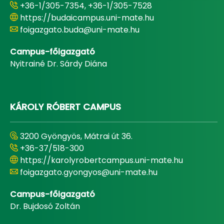
+36-1/305-7354, +36-1/305-7528
https://budaicampus.uni-mate.hu
foigazgato.buda@uni-mate.hu
Campus-főigazgató
Nyitrainé Dr. Sárdy Diána
KÁROLY RÓBERT CAMPUS
3200 Gyöngyös, Mátrai út 36.
+36-37/518-300
https://karolyrobertcampus.uni-mate.hu
foigazgato.gyongyos@uni-mate.hu
Campus-főigazgató
Dr. Bujdosó Zoltán