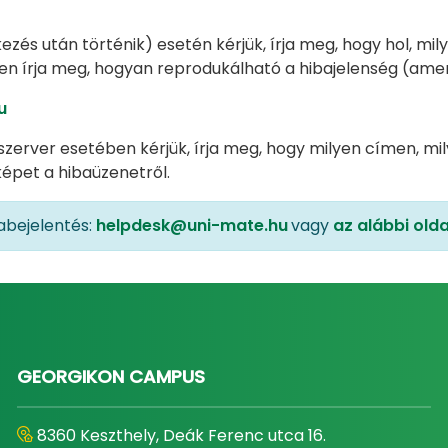
zés után történik) esetén kérjük, írja meg, hogy hol, mil
viden írja meg, hogyan reprodukálható a hibajelenség (a
u
zerver esetében kérjük, írja meg, hogy milyen címen, mi
 képet a hibaüzenetről.
abejelentés:
helpdesk@uni-mate.hu
vagy
az alábbi old
GEORGIKON CAMPUS
8360 Keszthely, Deák Ferenc utca 16.