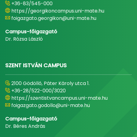
+36-83/545-000
https://georgikoncampus.uni-mate.hu
foigazgato.georgikon@uni-mate.hu
Campus-főigazgató
Dr. Rózsa László
SZENT ISTVÁN CAMPUS
2100 Gödöllő, Páter Károly utca 1.
+36-28/522-000/3020
https://szentistvancampus.uni-mate.hu
foigazgato.godollo@uni-mate.hu
Campus-főigazgató
Dr. Béres András