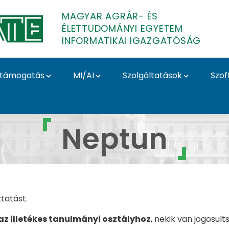
MAGYAR AGRÁR- ÉS
ÉLETTUDOMÁNYI EGYETEM
INFORMATIKAI IGAZGATÓSÁG
támogatás
MI/AI
Szolgáltatások
Szof
atikai Igazgatóság
Neptun
ztatást.
 az illetékes tanulmányi osztályhoz
, nekik van jogosult