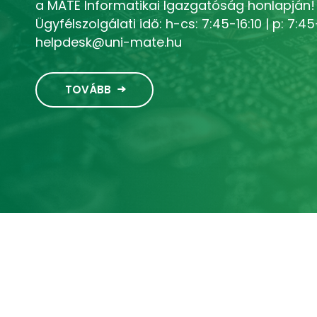
Oktatástechnikai vagy helpdesk segítségnyú
mobilhálózaton.
TOVÁBB