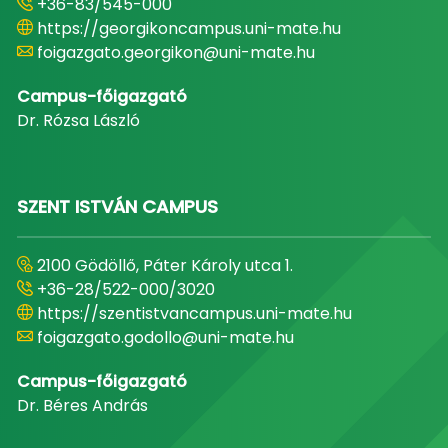
+36-83/545-000
https://georgikoncampus.uni-mate.hu
foigazgato.georgikon@uni-mate.hu
Campus-főigazgató
Dr. Rózsa László
SZENT ISTVÁN CAMPUS
2100 Gödöllő, Páter Károly utca 1.
+36-28/522-000/3020
https://szentistvancampus.uni-mate.hu
foigazgato.godollo@uni-mate.hu
Campus-főigazgató
Dr. Béres András