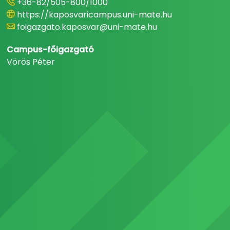
+36-82/505-800/1000
https://kaposvaricampus.uni-mate.hu
foigazgato.kaposvar@uni-mate.hu
Campus-főigazgató
Vörös Péter