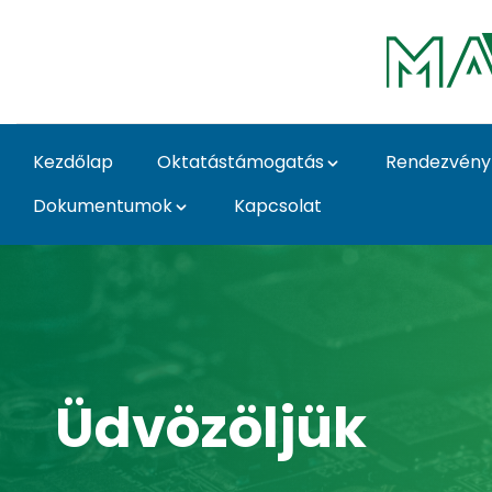
Ugrás a fő tartalomhoz
Kezdőlap
Oktatástámogatás
Rendezvény
Dokumentumok
Kapcsolat
Home - MATE Informat
Közvetlen mob
helpdesk/oktat