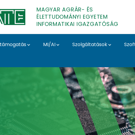
MAGYAR AGRÁR- ÉS
ÉLETTUDOMÁNYI EGYETEM
INFORMATIKAI IGAZGATÓSÁG
támogatás
MI/AI
Szolgáltatások
Szof
ikai Igazgatóság
ilszámok a MATE
ástechnikusaiho