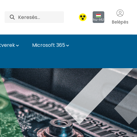
hu-HU
Belépés
tverek
Microsoft 365
z