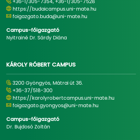
+36-1/305-7354, +36-1/305-7528
https://budaicampus.uni-mate.hu
foigazgato.buda@uni-mate.hu
Campus-főigazgató
Nyitrainé Dr. Sárdy Diána
KÁROLY RÓBERT CAMPUS
3200 Gyöngyös, Mátrai út 36.
+36-37/518-300
https://karolyrobertcampus.uni-mate.hu
foigazgato.gyongyos@uni-mate.hu
Campus-főigazgató
Dr. Bujdosó Zoltán