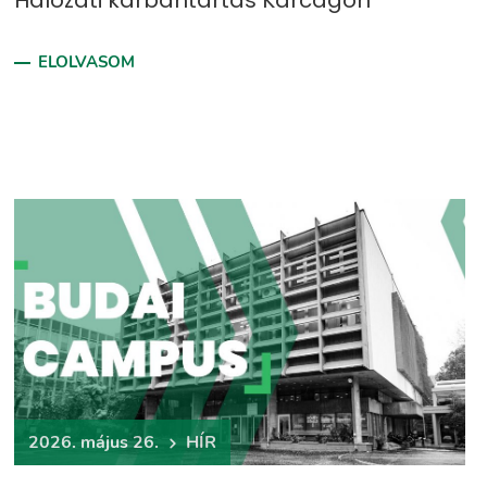
Hálózati karbantartás Karcagon
ELOLVASOM
2026. május 26.
HÍR