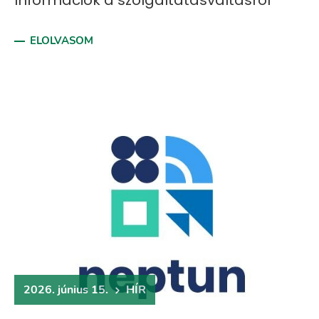
Információk a szolgáltatásváltásról
ELOLVASOM
2026. június 15.
HÍR