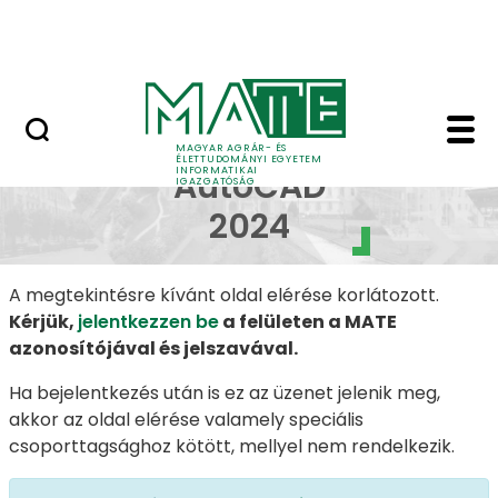
Dokumentumok
Ugrás a fő tartalomhoz
Kapcsolat
Autodesk AutoCAD 202
Autodesk
MAGYAR AGRÁR- ÉS
ÉLETTUDOMÁNYI EGYETEM
INFORMATIKAI
AutoCAD
IGAZGATÓSÁG
2024
A megtekintésre kívánt oldal elérése korlátozott.
Kérjük,
jelentkezzen be
a felületen a MATE
azonosítójával és jelszavával.
Ha bejelentkezés után is ez az üzenet jelenik meg,
akkor az oldal elérése valamely speciális
csoporttagsághoz kötött, mellyel nem rendelkezik.