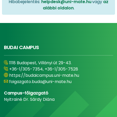
Hibabejelentés:
helpdesk@uni-mate.hu
vagy
az
alábbi oldalon
.
BUDAI CAMPUS
1118 Budapest, Villányi út 29-43.
+36-1/305-7354, +36-1/305-7528
https://budaicampus.uni-mate.hu
foigazgato.buda@uni-mate.hu
Campus-főigazgató
Nyitrainé Dr. Sárdy Diána