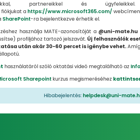
rsaikkal, partnereikkel és ügyfelei
 fiókjukat a
https://www.microsoft365.com/
webcímen a
a
SharePoint
-ra bejelentkezve érhetik el.
ezéshez használja MATE-azonosítóját a
@uni-mate.hu
sítse) profiljához tartozó jelszavát.
Új felhasználók ese
tása után akár 30-60 percet is igénybe vehet.
Amíg
állapotú.
t
használatáról szóló oktatási videó megtalálható az
Inf
icrosoft Sharepoint
kurzus megismeréséhez
kattintso
Hibabejelentés:
helpdesk@uni-mate.h