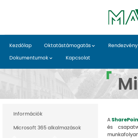
Ugrás a fő tartalomhoz
Kezdőlap
Oktatástámogatás
Rendezvény
Dokumentumok
Kapcsolat
SharePoint - MATE Inf
Mi
Információk
A
SharePoin
és csapatw
Microsoft 365 alkalmazások
munkafolya