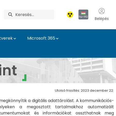
hu-HU
Belépés
tverek
Microsoft 365
g
int
Utolsó frissítés: 2023 december 22.
egkönnyítik a digitális adattárolást. A kommunikációs-
elyeken a megosztott tartalmakhoz automatizált
okumentumokat és információkat osszthatnak meg