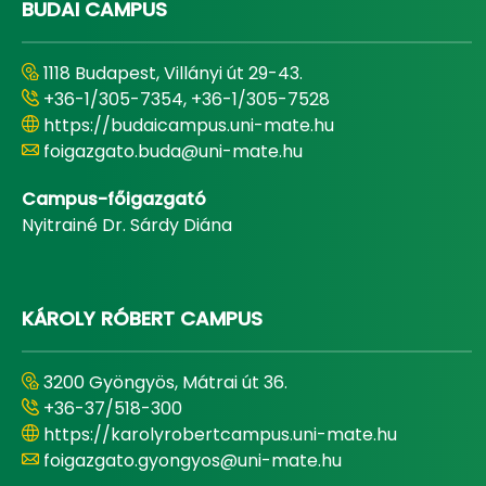
BUDAI CAMPUS
1118 Budapest, Villányi út 29-43.
+36-1/305-7354, +36-1/305-7528
https://budaicampus.uni-mate.hu
foigazgato.buda@uni-mate.hu
Campus-főigazgató
Nyitrainé Dr. Sárdy Diána
KÁROLY RÓBERT CAMPUS
3200 Gyöngyös, Mátrai út 36.
+36-37/518-300
https://karolyrobertcampus.uni-mate.hu
foigazgato.gyongyos@uni-mate.hu