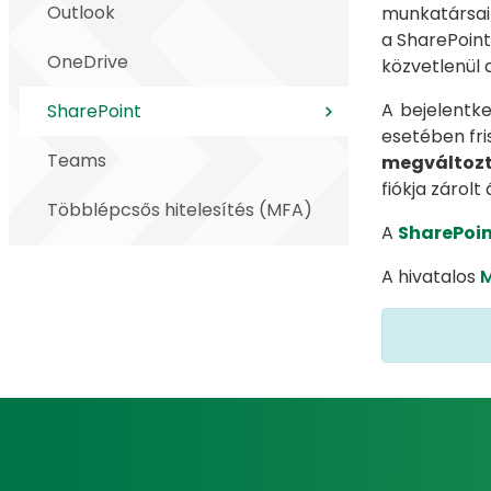
Outlook
munkatá
a SharePoint
OneDrive
közvetlenül 
A bejelentk
SharePoint
esetében fris
Teams
megváltozta
fiókja zárolt 
Többlépcsős hitelesítés (MFA)
A
SharePoin
A hivatalos
M