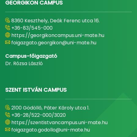
GEORGIKON CAMPUS
8360 Keszthely, Deák Ferenc utca 16.
+36-83/545-000
https://georgikoncampus.uni-mate.hu
foigazgato.georgikon@uni-mate.hu
Campus-főigazgató
Dr. Rózsa László
SZENT ISTVÁN CAMPUS
2100 Gödöllő, Páter Károly utca 1.
+36-28/522-000/3020
https://szentistvancampus.uni-mate.hu
foigazgato.godollo@uni-mate.hu