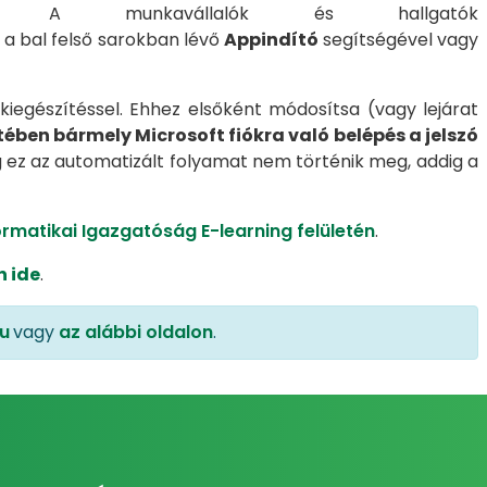
kkel. A munkavállalók és hallgatók
 bal felső sarokban lévő
Appindító
segítségével vagy
kiegészítéssel. Ehhez elsőként módosítsa (vagy lejárat
tében bármely Microsoft fiókra való belépés a jelszó
 ez az automatizált folyamat nem történik meg, addig a
ormatikai Igazgatóság E-learning felületén
.
n ide
.
u
vagy
az alábbi oldalon
.