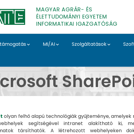
MAGYAR AGRÁR- ÉS
ÉLETTUDOMÁNYI EGYETEM
INFORMATIKAI IGAZGATÓSÁG
támogatás
MI/AI
Szolgáltatások
Szof
ormatikai Igazgatósá
crosoft SharePo
t
olyan felhő alapú technológiák gyűjteménye, amelyek m
ebhelyek segítségével intranet alakítható ki, m
matok társíthatók. A létrehozott webhelyeken d