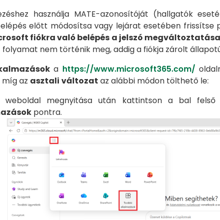
ezéshez használja MATE-azonosítóját (hallgatók es
elépés előtt módosítsa vagy lejárat esetében frissítse p
rosoft fiókra való belépés a jelszó megváltoztatása
 folyamat nem történik meg, addig a fiókja zárolt állapotú
kalmazások
a
https://www.microsoft365.com/
oldalr
, míg az
asztali
változat
az alábbi módon tölthető le:
i weboldal megnyitása után kattintson a bal fels
mazások
pontra.