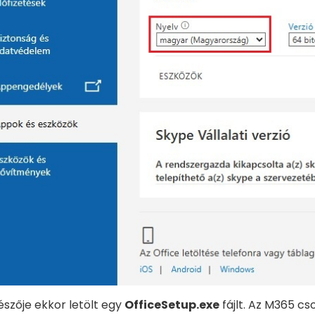
szője ekkor letölt egy
OfficeSetup.exe
fájlt. Az M365 c