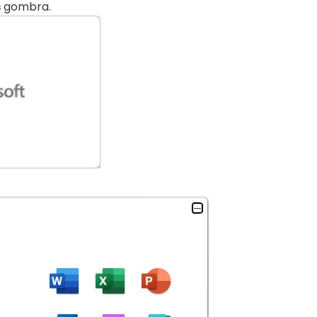
s
gombra.