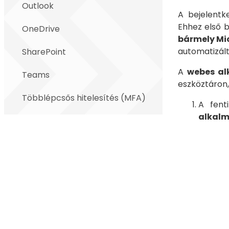
Outlook
A bejelentk
Ehhez első b
OneDrive
bármely Mic
automatizált
SharePoint
A
webes al
Teams
eszköztáron
Többlépcsős hitelesítés (MFA)
A fent
alkal