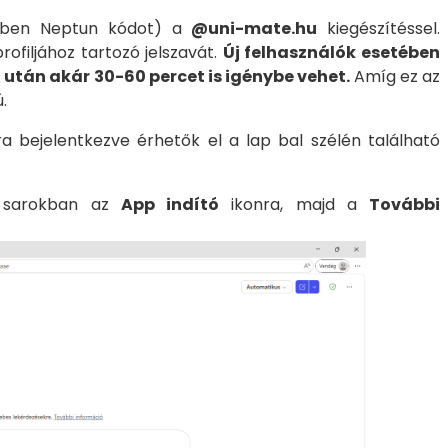
etében Neptun kódot) a
@uni-mate.hu
kiegészítéssel.
rofiljához tartozó jelszavát.
Új felhasználók esetében
 után akár 30-60 percet is igénybe vehet.
Amíg ez az
.
a bejelentkezve érhetők el a lap bal szélén található
ő sarokban az
App indító
ikonra, majd a
További