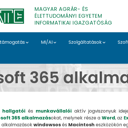
MAGYAR AGRÁR- ÉS
ÉLETTUDOMÁNYI EGYETEM
INFORMATIKAI IGAZGATÓSÁG
támogatás
MI/AI
Szolgáltatások
Szof
azások - MATE Informa
soft 365 alkalm
m
hallgatói
és
munkavállalói
aktív jogviszonyuk ide
osoft 365 alkalmazás
okat, melynek része a
Word
, az
E
Az alkalmazások
windowsos
és
Macintosh
eszközökön eg