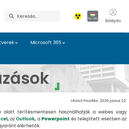
hu-HU
Belépés
tverek
Microsoft 365
tikai Igazgatóság
azások
Utolsó frissítés: 2026 június 22.
je alatt térítésmentesen használhatják a webes vagy
xcel
,
az
Outlook
,
a
Powerpoint
és telepített esetben az
yaránt elérhetők.