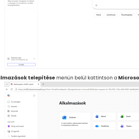
lmazások telepítése
menün belül kattintson a
Microso