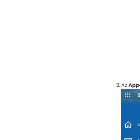
Az
Appo