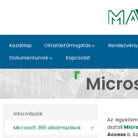
Ugrás a fő tartalomhoz
Kezdőlap
Oktatástámogatás
Rendezvény
Dokumentumok
Kapcsolat
Microsoft 365 alkalm
Micro
Információk
Az egyete
asztali
Micr
Microsoft 365 alkalmazások
Access
is. 