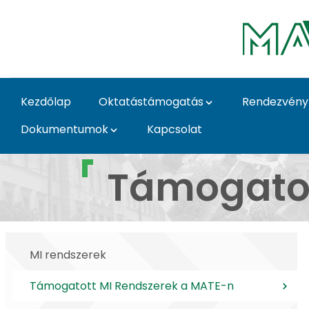
Ugrás a fő tartalomhoz
Kezdőlap
Oktatástámogatás
Rendezvény
Dokumentumok
Kapcsolat
Támogatott MI Rendsz
Támogatot
MI rendszerek
Támogatott MI Rendszerek a MATE-n