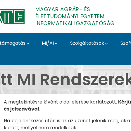
MAGYAR AGRÁR- ÉS
ÉLETTUDOMÁNYI EGYETEM
INFORMATIKAI IGAZGATÓSÁG
támogatás
MI/AI
Szolgáltatások
Szof
erek a MATE-n - MATE 
t MI Rendszere
A megtekintésre kívánt oldal elérése korlátozott.
Kérj
és jelszavával.
Ha bejelentkezés után is ez az üzenet jelenik meg, akk
kötött, mellyel nem rendelkezik.