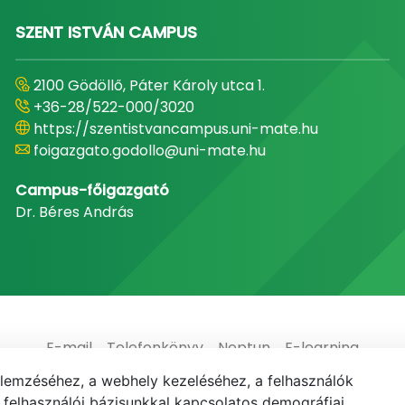
SZENT ISTVÁN CAMPUS
2100 Gödöllő, Páter Károly utca 1.
+36-28/522-000/3020
https://szentistvancampus.uni-mate.hu
foigazgato.godollo@uni-mate.hu
Campus-főigazgató
Dr. Béres András
E-mail
Telefonkönyv
Neptun
E-learning
elemzéséhez, a webhely kezeléséhez, a felhasználók
elhasználói bázisunkkal kapcsolatos demográfiai