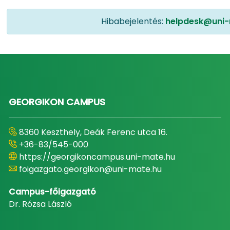
Hibabejelentés:
helpdesk@uni-
GEORGIKON CAMPUS
8360 Keszthely, Deák Ferenc utca 16.
+36-83/545-000
https://georgikoncampus.uni-mate.hu
foigazgato.georgikon@uni-mate.hu
Campus-főigazgató
Dr. Rózsa László