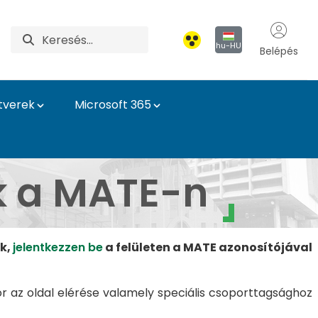
hu-HU
Belépés
tverek
Microsoft 365
Informatikai Igazgat
k a MATE-n
ük,
jelentkezzen be
a felületen a MATE azonosítójával
or az oldal elérése valamely speciális csoporttagsághoz