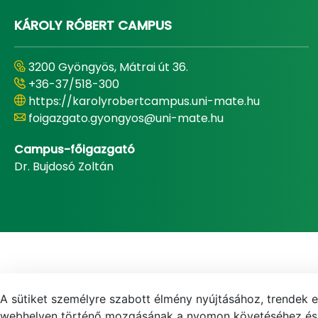
KÁROLY RÓBERT CAMPUS
3200 Gyöngyös, Mátrai út 36.
+36-37/518-300
https://karolyrobertcampus.uni-mate.hu
foigazgato.gyongyos@uni-mate.hu
Campus-főigazgató
Dr. Bujdosó Zoltán
A sütiket személyre szabott élmény nyújtásához, trendek 
webhelyen történő mozgásának a nyomon követéséhez és f