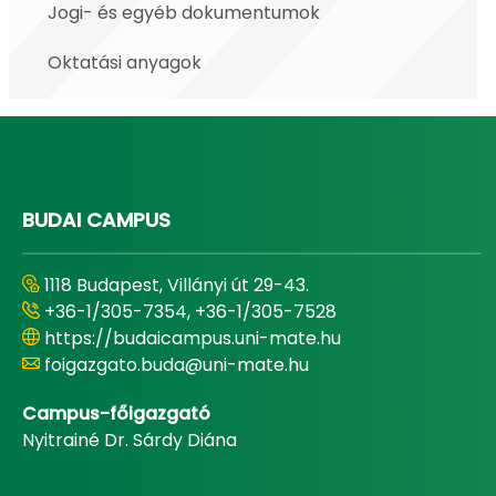
Jogi- és egyéb dokumentumok
Oktatási anyagok
BUDAI CAMPUS
1118 Budapest, Villányi út 29-43.
+36-1/305-7354, +36-1/305-7528
https://budaicampus.uni-mate.hu
foigazgato.buda@uni-mate.hu
Campus-főigazgató
Nyitrainé Dr. Sárdy Diána