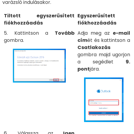
varázsló indulásakor.
Tiltott egyszerűsített
Egyszerűsített
fiókhozzáadás
fiókhozzáadás
5. Kattintson a
Tovább
Adja meg az
e-mail
gombra.
cím
ét és kattintson a
Csatlakozás
gombra majd ugorjon
a segédlet
9.
pont
jára.
6. Válassza az
Igen