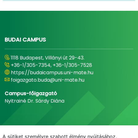
BUDAI CAMPUS
1118 Budapest, Villányi út 29-43.
+36-1/305-7354, +36-1/305-7528
https://budaicampus.uni-mate.hu
foigazgato.buda@uni-mate.hu
Campus-főigazgató
Nyitrainé Dr. Sárdy Diána
A sütiket személyre szabott élmény nyújtásához,