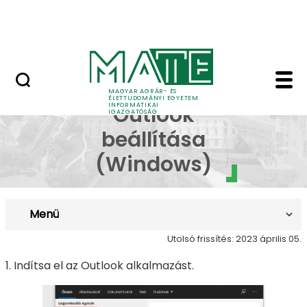
Dokumentumok
Ugrás a fő tartalomhoz
Kapcsolat
Asztali Outlook beáll
Asztali
MAGYAR AGRÁR- ÉS
ÉLETTUDOMÁNYI EGYETEM
INFORMATIKAI
Outlook
IGAZGATÓSÁG
beállítása
(Windows)
Menü
Utolsó frissítés: 2023 április 05.
1. Indítsa el az Outlook alkalmazást.