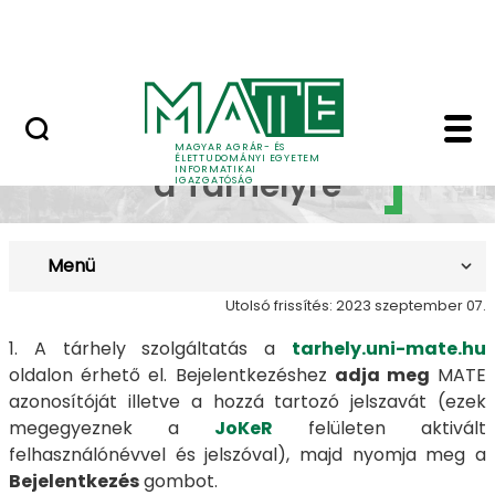
Dokumentumok
Ugrás a fő tartalomhoz
Kapcsolat
Bejelentkezés - MATE 
Bejelentkezés
MAGYAR AGRÁR- ÉS
ÉLETTUDOMÁNYI EGYETEM
INFORMATIKAI
a Tárhelyre
IGAZGATÓSÁG
Menü
Utolsó frissítés: 2023 szeptember 07.
1. A tárhely szolgáltatás a
tarhely.uni-mate.hu
oldalon érhető el. Bejelentkezéshez
adja meg
MATE
azonosítóját illetve a hozzá tartozó jelszavát (ezek
megegyeznek a
JoKeR
felületen aktivált
felhasználónévvel és jelszóval), majd nyomja meg a
Bejelentkezés
gombot.