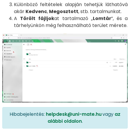
Különböző feltételek alapján tehetjük láthatóvá
akár
Kedvenc
,
Megosztott
, stb. tartalmunkat.
A
Törölt
fájljok
at tartalmazó „
Lomtár
”, és a
tárhelyünkön még felhasználható terület mérete.
Hibabejelentés:
helpdesk@uni-mate.hu
vagy
az
alábbi oldalon
.