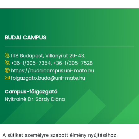
BUDAI CAMPUS
1118 Budapest, Villányi út 29-43.
+36-1/305-7354, +36-1/305-7528
https://budaicampus.uni-mate.hu
foigazgato.buda@uni-mate.hu
Campus-főigazgató
Nyitrainé Dr. Sárdy Diána
A sütiket személyre szabott élmény nyújtásához,