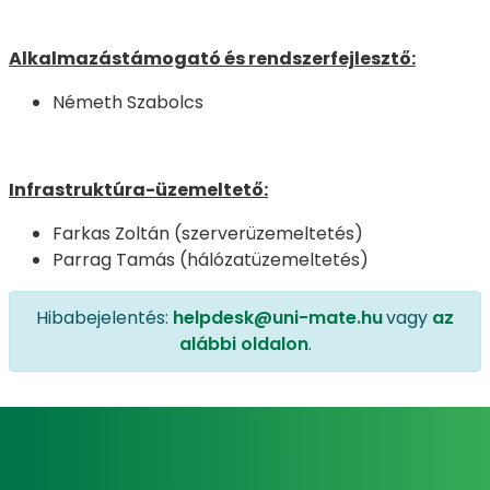
Alkalmazástámogató és rendszerfejlesztő:
Németh Szabolcs
Infrastruktúra-üzemeltető:
Farkas Zoltán (szerverüzemeltetés)
Parrag Tamás (hálózatüzemeltetés)
Hibabejelentés:
helpdesk@uni-mate.hu
vagy
az
alábbi oldalon
.