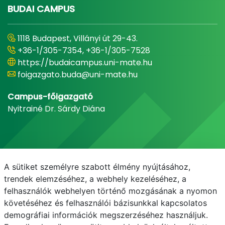
BUDAI CAMPUS
1118 Budapest, Villányi út 29-43.
+36-1/305-7354, +36-1/305-7528
https://budaicampus.uni-mate.hu
foigazgato.buda@uni-mate.hu
Campus-főigazgató
Nyitrainé Dr. Sárdy Diána
A sütiket személyre szabott élmény nyújtásához,
trendek elemzéséhez, a webhely kezeléséhez, a
felhasználók webhelyen történő mozgásának a nyomon
követéséhez és felhasználói bázisunkkal kapcsolatos
demográfiai információk megszerzéséhez használjuk.
E-mail
Telefonkönyv
Neptun
E-learning