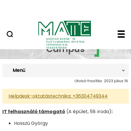
Dokumentumok
Ugrás a fő tartalomhoz
Kapcsolat
Georgikon Campus - M
Georgikon
MAGYAR AGRÁR- ÉS
ÉLETTUDOMÁNYI EGYETEM
INFORMATIKAI
Campus
IGAZGATÓSÁG
Menü
Utolsó frissítés: 2023 július 19.
Helpdesk-oktatástechnika: +36304749344
IT felhasználó támogató
(A épület, 59. iroda)
:
Hosszú György