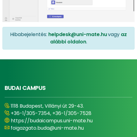
Hibabejelentés:
helpdesk@uni-mate.hu
vagy
az
alábbi oldalon
.
BUDAI CAMPUS
1118 Budapest, Villányi út 29-43.
+36-1/305-7354, +36-1/305-7528
https://budaicampus.uni-mate.hu
foigazgato.buda@uni-mate.hu