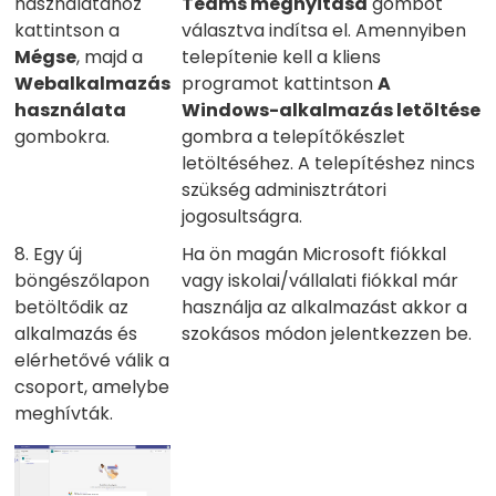
használatához
Teams megnyitása
gombot
kattintson a
választva indítsa el. Amennyiben
Mégse
, majd a
telepítenie kell a kliens
Webalkalmazás
programot kattintson
A
használata
Windows-alkalmazás letöltése
gombokra.
gombra a telepítőkészlet
letöltéséhez. A telepítéshez nincs
szükség adminisztrátori
jogosultságra.
8. Egy új
Ha ön magán Microsoft fiókkal
böngészőlapon
vagy iskolai/vállalati fiókkal már
betöltődik az
használja az alkalmazást akkor a
alkalmazás és
szokásos módon jelentkezzen be.
elérhetővé válik a
csoport, amelybe
meghívták.