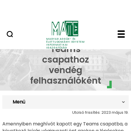
Dokumentumok
Ugrás a fő tartalomhoz
Kapcsolat
Hozzáférés Teams csa
Hozzáférés
MAGYAR AGRÁR- ÉS
ÉLETTUDOMÁNYI EGYETEM
INFORMATIKAI
Teams
IGAZGATÓSÁG
csapathoz
vendég
felhasználóként
Menü
Utolsó frissítés: 2023 május 19.
Amennyiben meghívót kapott egy Teams csapatba, a
következő leírás végigvezeti önt azokon a lépéseken,