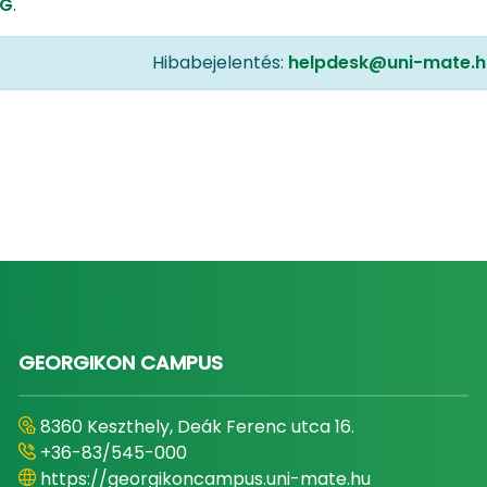
1G
.
Hibabejelentés:
helpdesk@uni-mate.h
GEORGIKON CAMPUS
8360 Keszthely, Deák Ferenc utca 16.
+36-83/545-000
https://georgikoncampus.uni-mate.hu