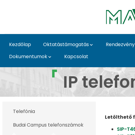
Ugrás a fő tartalomhoz
Kezdőlap
Oktatástámogatás
Rendezvény
Dokumentumok
Kapcsolat
Segédletek - MATE In
IP telef
Telefónia
Letölthető f
Budai Campus telefonszámok
SIP-T4