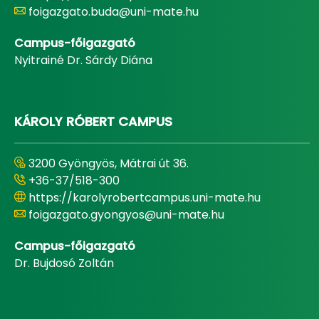
foigazgato.buda@uni-mate.hu
Campus-főigazgató
Nyitrainé Dr. Sárdy Diána
KÁROLY RÓBERT CAMPUS
3200 Gyöngyös, Mátrai út 36.
+36-37/518-300
https://karolyrobertcampus.uni-mate.hu
foigazgato.gyongyos@uni-mate.hu
Campus-főigazgató
Dr. Bujdosó Zoltán