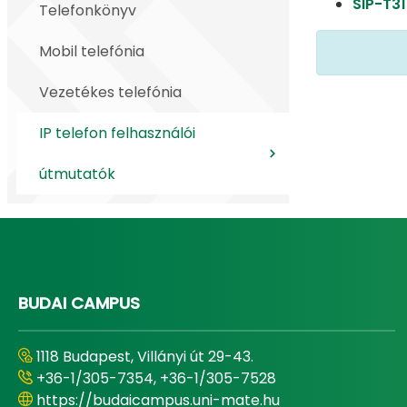
SIP-T3
Telefonkönyv
Mobil telefónia
Vezetékes telefónia
IP telefon felhasználói
útmutatók
BUDAI CAMPUS
1118 Budapest, Villányi út 29-43.
+36-1/305-7354, +36-1/305-7528
https://budaicampus.uni-mate.hu