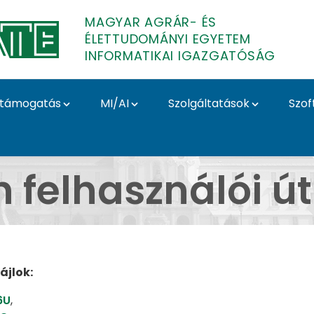
MAGYAR AGRÁR- ÉS
ÉLETTUDOMÁNYI EGYETEM
INFORMATIKAI IGAZGATÓSÁG
támogatás
MI/AI
Szolgáltatások
Szof
formatikai Igazgatósá
on felhasználói 
ájlok:
6U
,