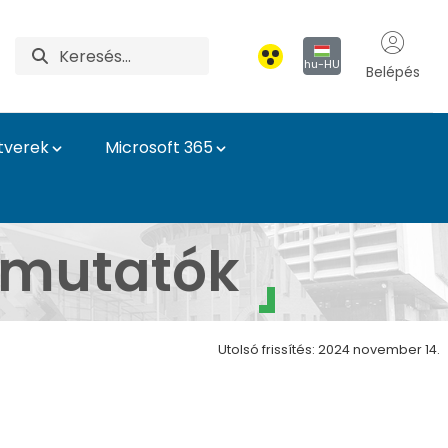
hu-HU
Belépés
tverek
Microsoft 365
g
útmutatók
Utolsó frissítés: 2024 november 14.