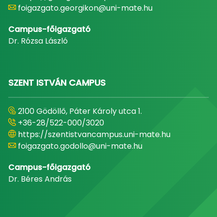
foigazgato.georgikon@uni-mate.hu
Campus-főigazgató
Dr. Rózsa László
SZENT ISTVÁN CAMPUS
2100 Gödöllő, Páter Károly utca 1.
+36-28/522-000/3020
https://szentistvancampus.uni-mate.hu
foigazgato.godollo@uni-mate.hu
Campus-főigazgató
Dr. Béres András