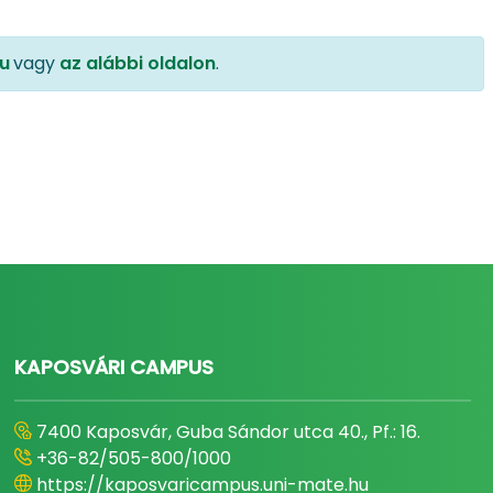
u
vagy
az alábbi oldalon
.
KAPOSVÁRI CAMPUS
7400 Kaposvár, Guba Sándor utca 40., Pf.: 16.
+36-82/505-800/1000
https://kaposvaricampus.uni-mate.hu